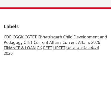
Labels
CDP
CGGK
CGTET
Chhattisgarh
Child Development and
Pedagogy
CTET
Current Affairs
Current Affairs 2026
FINANCE & LOAN
GK
REET
UPTET
छत्तीसगढ़ करेंट अफेयर्स
2026