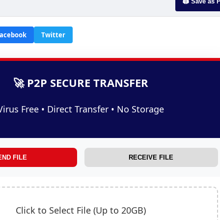
🖨️ Save as 
acebook
Twitter
🚀 P2P SECURE TRANSFER
Virus Free • Direct Transfer • No Storage
END FILE
RECEIVE FILE
Click to Select File (Up to 20GB)