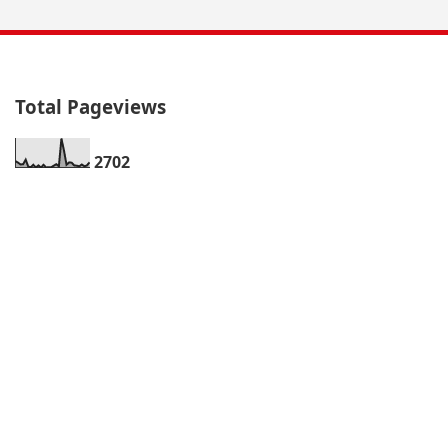
Total Pageviews
2
7
0
2