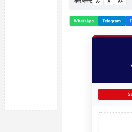
अक्षर आकार:
A-
A
A+
WhatsApp
Telegram
F
S