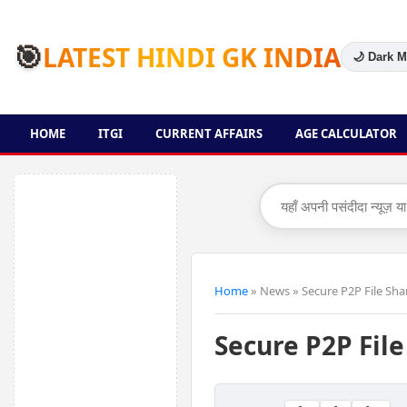
🎯
LATEST HINDI GK INDIA
🌙 Dark 
HOME
ITGI
CURRENT AFFAIRS
AGE CALCULATOR
Home
»
News
»
Secure P2P File Sha
Secure P2P File